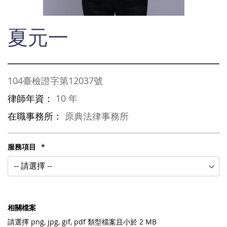
Skip
夏元一
to
the
beginning
of
the
104臺檢證字第12037號
images
gallery
律師年資：
10 年
在職事務所：
原典法律事務所
服務項目
相關檔案
請選擇
png, jpg, gif, pdf
類型檔案且小於 2 MB