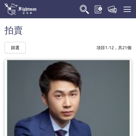
拍賣
篩選
項目
1
-
12
，共
21
個