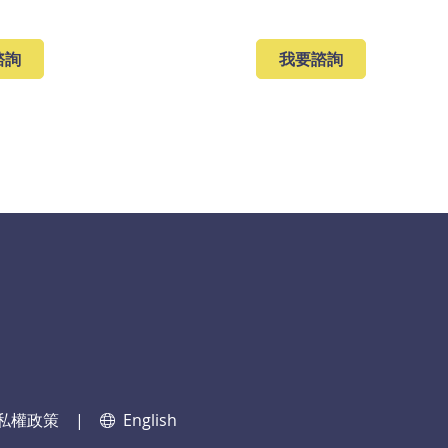
諮詢
我要諮詢
私權政策
English