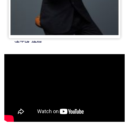
凌正峰 律師
112臺檢證字第17090號
律師年資：
3 年
專長：
妨害自由、傷害罪、誣告罪、性侵害、侵佔罪、
恐嚇罪 、詐欺罪 、妨害名譽、損害賠償、不動產糾紛、
共有物分割、公寓大廈(社區) 、借名登記、履約糾紛、工
程爭議、消費爭議、離婚/婚姻關係、婚姻財產分配、確
認親子關係、收養、遺產分割、假扣押、假處分、假執
我要諮詢
行、強制執行、本票裁定、支付命令、拍賣、罰單、酒
駕、國家賠償、行政訴訟、公平交易