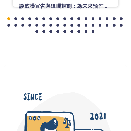
談監護宣告與遺囑規劃：為未來預作準備，是對家人最溫柔的安排
在高齡化社會中，失智症與身心障礙不再是少數家
庭才會面對的問題。 台灣已邁入高齡社會，失智症
與身心障礙人口逐年增加， 當一個人喪失判斷能力
講者：
莊舒涵律師
時，財產怎麼處理？醫療誰來決定？家人該怎麼合
法協助？ *講座重點一次看 - 監護與輔助制度，家
人能代為處理財產嗎？ - 法院聲請流程 - 意定監護
超前部署 - 遺囑規劃重點，怎麼寫才有效？ 這不是
老年人才需要知道的事，而是每個家庭都該提前了
瀏覽更多
解的課題。 「超前部署人生下半場，為自己做決
定，也為家人減少煩惱。」