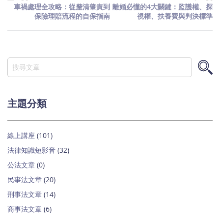
車禍處理全攻略：從釐清肇責到
離婚必懂的4大關鍵：監護權、探
保險理賠流程的自保指南
視權、扶養費與判決標準
搜
尋
搜
尋
主題分類
線上講座
(101)
法律知識短影音
(32)
公法文章
(0)
民事法文章
(20)
刑事法文章
(14)
商事法文章
(6)