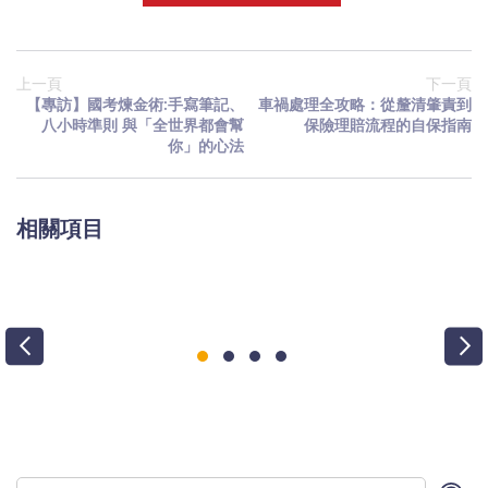
上一頁
下一頁
【專訪】國考煉金術:手寫筆記、
車禍處理全攻略：從釐清肇責到
八小時準則 與「全世界都會幫
保險理賠流程的自保指南
你」的心法
相關項目
搜