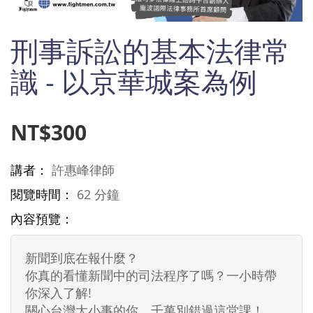
Skip
刑事訴訟的基本法律常
to
the
beginning
識 - 以京華城案為例
of
the
images
NT$300
gallery
講者：
許惠峰律師
閱覽時間：
62 分鐘
內容預覽：
新聞到底在報什麼？
你真的看懂新聞中的司法程序了嗎？一小時帶
你深入了解!
關心台灣大小事的你，千萬別錯過這堂課！