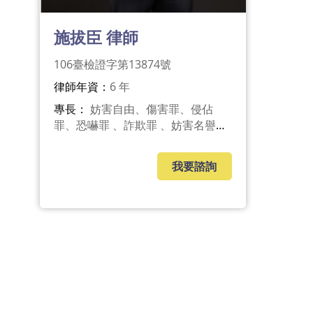
施拔臣 律師
106臺檢證字第13874號
律師年資：
6 年
專長：
妨害自由、傷害罪、侵佔
罪、恐嚇罪 、詐欺罪 、妨害名譽、
損害賠償、不動產糾紛、共有物分
割、公寓大廈(社區) 、借名登記、履
我要諮詢
約糾紛、消費爭議、離婚/婚姻關
係、婚姻財產分配、確認親子關
係、收養、遺產分割、遺囑、假扣
押、假處分、假執行、強制執行、
本票裁定、支付命令、罰單、國家
賠償、行政訴訟