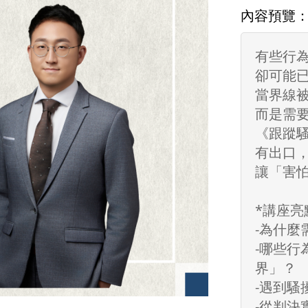
內容預覽
有些行
卻可能
當界線
而是需
《跟蹤
有出口
讓「害
*講座亮
-為什麼
-哪些
界」？
-遇到
-從判