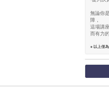
無論你
障，
這場講
而有力
※ 以上僅