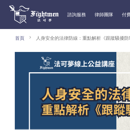
諮詢服務
律師團隊
付
首頁
人身安全的法律防線：重點解析《跟蹤騷擾防
Skip
to
the
end
of
the
images
gallery