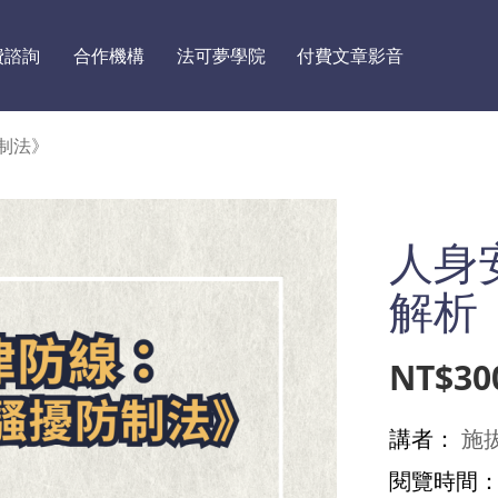
費諮詢
合作機構
法可夢學院
付費文章影音
制法》
人身
解析
NT$30
講者：
施
閱覽時間