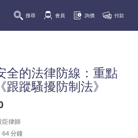
付款
搜尋
會員
詢價
安全的法律防線：重點
《跟蹤騷擾防制法》
0
拔臣律師
：
64 分鐘