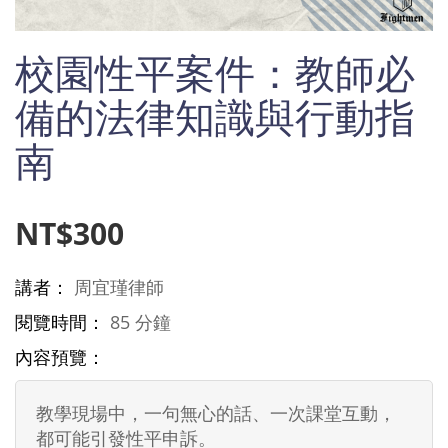
Skip
校園性平案件：教師必
to
the
beginning
備的法律知識與行動指
of
the
南
images
gallery
NT$300
講者：
周宜瑾律師
閱覽時間：
85 分鐘
內容預覽：
教學現場中，一句無心的話、一次課堂互動，
都可能引發性平申訴。