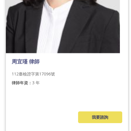
周宜瑾 律師
112臺檢證字第17096號
律師年資：
3 年
我要諮詢