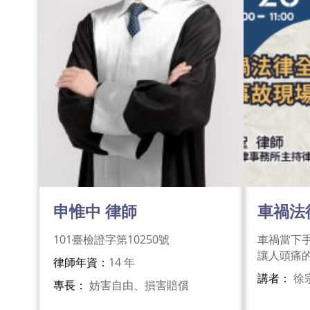
申惟中 律師
101臺檢證字第10250號
車禍當下
讓人頭痛的
律師年資：
14 年
警、蒐證
講者：
徐
專長：
妨害自由、損害賠償
說「不用
和解嗎？