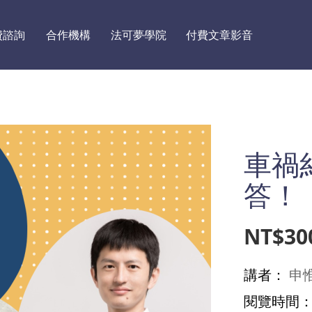
費諮詢
合作機構
法可夢學院
付費文章影音
車禍
答！
NT$30
講者：
申
閱覽時間