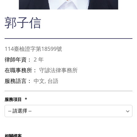
Skip
郭子信
to
the
beginning
of
the
114臺檢證字第18599號
images
gallery
律師年資：
2 年
在職事務所：
守諺法律事務所
服務語言：
中文, 台語
服務項目
相關檔案