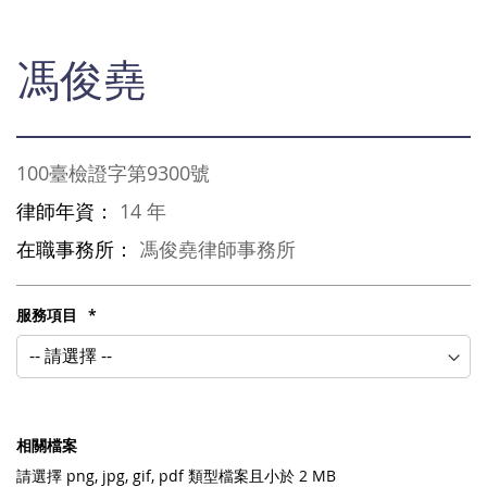
Skip
馮俊堯
to
the
beginning
of
the
100臺檢證字第9300號
images
gallery
律師年資：
14 年
在職事務所：
馮俊堯律師事務所
服務項目
相關檔案
請選擇
png, jpg, gif, pdf
類型檔案且小於 2 MB