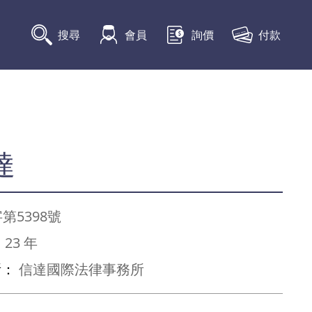
付款
搜尋
會員
詢價
達
第5398號
：
23 年
所：
信達國際法律事務所