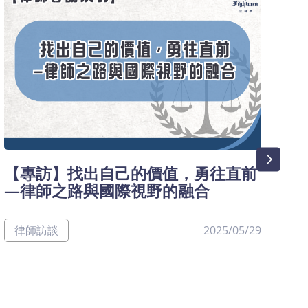
【專訪】找出自己的價值，勇往直前
【
—律師之路與國際視野的融合
之
律師訪談
2025/05/29