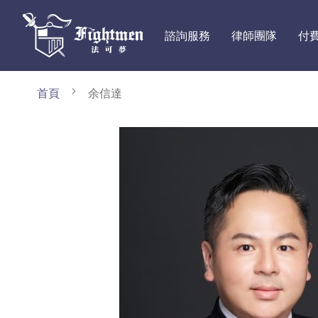
諮詢服務
律師團隊
付
首頁
余信達
Skip
to
the
end
of
the
images
gallery