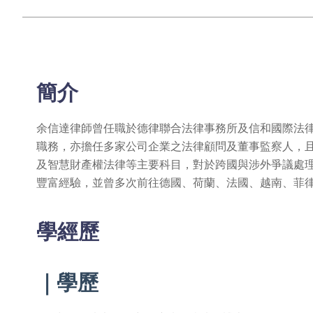
Skip
to
the
beginning
of
the
簡介
images
gallery
余信達律師曾任職於德律聯合法律事務所及信和國際法
職務，亦擔任多家公司企業之法律顧問及董事監察人，
及智慧財產權法律等主要科目，對於跨國與涉外爭議處
豐富經驗，並曾多次前往德國、荷蘭、法國、越南、菲
學經歷
｜學歷