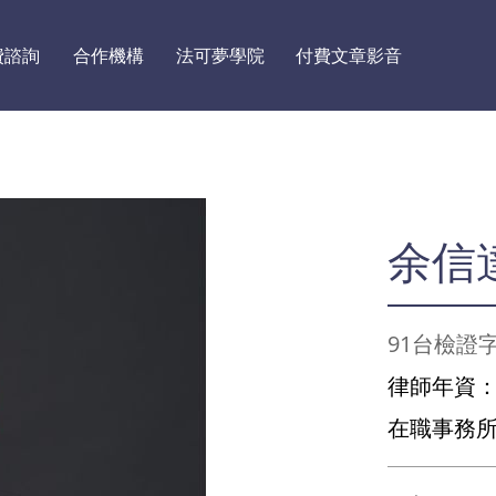
費諮詢
合作機構
法可夢學院
付費文章影音
余信
91台檢證字
律師年資
在職事務