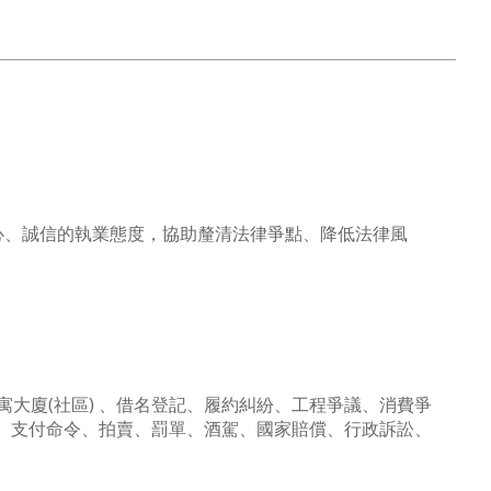
心、誠信的執業態度，協助釐清法律爭點、降低法律風
大廈(社區) 、借名登記、履約糾紛、工程爭議、消費爭
、支付命令、拍賣、罰單、酒駕、國家賠償、行政訴訟、