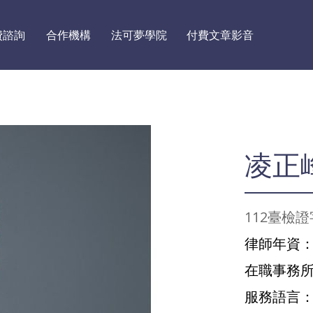
費諮詢
合作機構
法可夢學院
付費文章影音
凌正
112臺檢證
律師年資
在職事務
服務語言