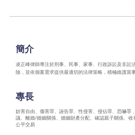
Skip
to
the
beginning
of
the
images
簡介
gallery
凌正峰律師專注於刑事、民事、家事、行政訴訟及非訟
險，並依個案需求提供最適切的法律策略，積極維護當
專長
妨害自由、傷害罪、誣告罪、性侵害、侵佔罪、恐嚇罪 
議、離婚/婚姻關係、婚姻財產分配、確認親子關係、
公平交易