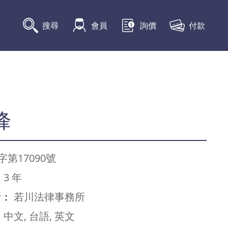
付款
搜尋
會員
詢價
峰
字第17090號
：
3 年
所：
若川法律事務所
：
中文, 台語, 英文