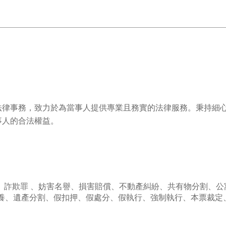
法律事務，致力於為當事人提供專業且務實的法律服務。秉持細
事人的合法權益。
、詐欺罪 、妨害名譽、損害賠償、不動產糾紛、共有物分割、公寓
收養、遺產分割、假扣押、假處分、假執行、強制執行、本票裁定