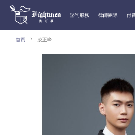
諮詢服務
律師團隊
付
首頁
凌正峰
Skip
to
the
end
of
the
images
gallery