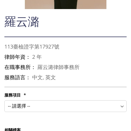
Skip
羅云潞
to
the
beginning
of
the
113臺檢證字第17927號
images
gallery
律師年資：
2 年
在職事務所：
羅云潞律師事務所
服務語言：
中文, 英文
服務項目
相關檔案