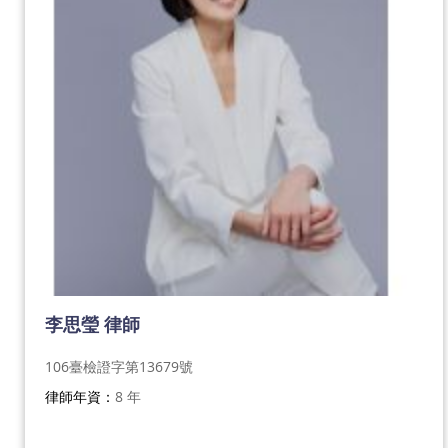
李思瑩 律師
106臺檢證字第13679號
律師年資：
8 年