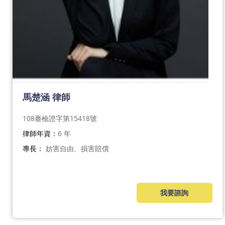
馬楚涵 律師
108臺檢證字第15418號
律師年資：
6 年
專長：
妨害自由、損害賠償
我要諮詢