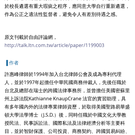
於校長遴選有重大瑕疵之程序，應同意大學自行重新遴選，
作為公正之適法性監督者，避免令人有差別待遇之感。
原文刊載於自由評論網，
http://talk.ltn.com.tw/article/paper/1199003
▐ 作者
許惠峰律師於1994年加入台北律師公會及成為專利代理
人，並於1997年起擔任中華民國商務仲裁人，先後任職於
台北及總部在瑞士的跨國法律事務所，並曾擔任美國密蘇里
州上訴法院Kathianne KnaupCrane 法官的實習助理，具
有多年國內外的法律專業律師資歷，於取得美國聖路易華盛
頓大學法學博士（J.S.D.）後，同時任職於中國文化大學教
授民法、民事訴訟法、國際私法及法律經濟分析等主要科
目，並於智財保護、公司投資、商務契約、跨國貿易糾紛、