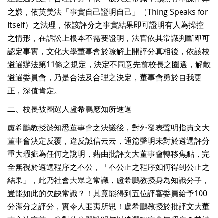
之嫌，依英美法「事實自己證明自己」（Thing Speaks for
Itself）之法理，依該評分之事實結果即可證明有人為操控
之情形，在訴訟上根本不需要證明，法官依其常識判斷即可
認定事實，文化大學董事會於暸解上開評分真相後，依該校
遴選辦法第11條之規定，決定不同意先前校長之圈選，解散
遴選委員會，乃是合法及合理之決定，董事會勇於自我更
正，深值肯定。
二、校長被圈選人盧希鵬應知所進退
盧希鵬教授於知悉董事會之決議後，對外發表聲明指責文大
董事會決定反覆，違反誠信云云，通篇聲明未對於遴選評分
重大瑕疵為任何之說明，藉由批評文大董事會轉移焦點，完
全無視於遴選程序之不公，「不公正之程序如何得到公正之
結果」，此乃社會大眾之常識，盧希鵬教授身為知識分子，
豈能如此的欠缺常識？！其竟能得到五位評審委員給予100
分滿分之評分，實令人匪夷所思！盧希鵬教授於批評文大董