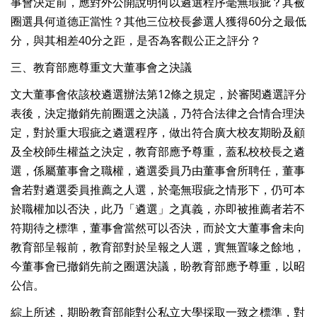
事會決定前，應對外公開說明何以遴選程序毫無瑕疵？其被
圈選具何道德正當性？其他三位校長參選人獲得60分之最低
分，與其相差40分之距，是否為客觀公正之評分？
三、教育部應尊重文大董事會之決議
文大董事會依該校遴選辦法第12條之規定，於審閱遴選評分
表後，決定撤銷先前圈選之決議，乃符合法律之合情合理決
定，對於重大瑕疵之遴選程序，做出符合廣大校友期盼及顧
及全校師生權益之決定，教育部應予尊重，蓋私校校長之遴
選，係屬董事會之職權，遴選委員乃由董事會所聘任，董事
會若對遴選委員推薦之人選，於毫無瑕疵之情形下，仍可本
於職權加以否決，此乃「遴選」之真義，亦即被推薦者若不
符期待之標準，董事會當然可以否決，而於文大董事會未向
教育部呈報前，教育部對於呈報之人選，實無置喙之餘地，
今董事會已撤銷先前之圈選決議，盼教育部應予尊重，以昭
公信。
綜上所述，期盼教育部能對公私立大學採取一致之標準，對