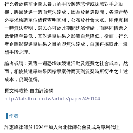
行兇者於選前企圖以暴力的手段製造悲情或抹黑對手之動
機，將因延選一週而無法達成，因為於延選期間，各陣營勢
必要求檢調單位儘速查明真相，公布於社會大眾。即使真相
一時無法查明，選民亦可於此期間沈澱情緒，而將同情票之
數量降至最低，其對選舉結果之影響自然降低，從而，行兇
者企圖影響選舉結果之目的即無法達成，自無再採取此一激
烈手段之理。
論者或謂：延選一週恐增加競選活動及經費之社會成本。然
而，相較於選舉結果因槍擊案件而受到質疑時所衍生之上述
成本，仍屬值得。
原文轉載於-自由評論網
http://talk.ltn.com.tw/article/paper/450104
▐ 作者
許惠峰律師於1994年加入台北律師公會及成為專利代理