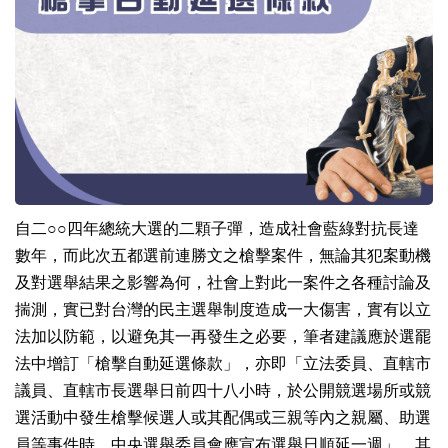
自二○○四年總統大選的二顆子彈，造成社會藍綠對抗長達
數年，而此次五都選前連勝文之槍擊案件，無論其犯案動機
及對選舉結果之影響為何，社會上對此一案件之各種討論及
揣測，實已對台灣的民主選舉制度造成一大傷害，實有以立
法加以防範，以避免其一再發生之必要，筆者建議應於選罷
法中增訂「槍擊自動延選條款」，亦即「立法委員、直轄市
議員、直轄市長選舉日前四十八小時，於公開競選場所或競
選活動中發生槍擊候選人或其配偶或三親等內之親屬、助選
員等事件時，中央選舉委員會應宣布選舉日順延一週」。其