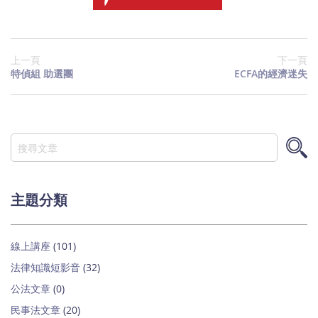
上一頁
下一頁
特偵組 助選團
ECFA的經濟迷失
搜
尋
搜
尋
主題分類
線上講座
(101)
法律知識短影音
(32)
公法文章
(0)
民事法文章
(20)