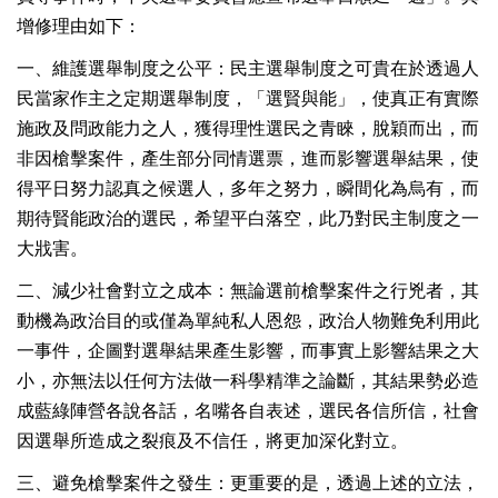
增修理由如下：
一、維護選舉制度之公平：民主選舉制度之可貴在於透過人
民當家作主之定期選舉制度，「選賢與能」，使真正有實際
施政及問政能力之人，獲得理性選民之青睞，脫穎而出，而
非因槍擊案件，產生部分同情選票，進而影響選舉結果，使
得平日努力認真之候選人，多年之努力，瞬間化為烏有，而
期待賢能政治的選民，希望平白落空，此乃對民主制度之一
大戕害。
二、減少社會對立之成本：無論選前槍擊案件之行兇者，其
動機為政治目的或僅為單純私人恩怨，政治人物難免利用此
一事件，企圖對選舉結果產生影響，而事實上影響結果之大
小，亦無法以任何方法做一科學精準之論斷，其結果勢必造
成藍綠陣營各說各話，名嘴各自表述，選民各信所信，社會
因選舉所造成之裂痕及不信任，將更加深化對立。
三、避免槍擊案件之發生：更重要的是，透過上述的立法，